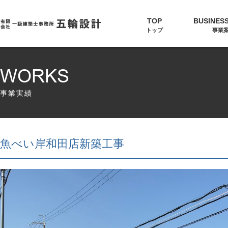
TOP
BUSINESS
トップ
事業
WORKS
事業実績
魚べい岸和田店新築工事